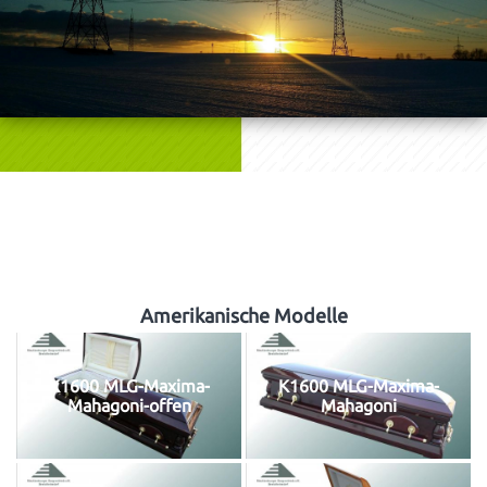
edles Design
hochwertige Materialien
Handarbeit durch & durch
Amerikanische Modelle
K1600 MLG-Maxima-
K1600 MLG-Maxima-
Mahagoni-offen
Mahagoni