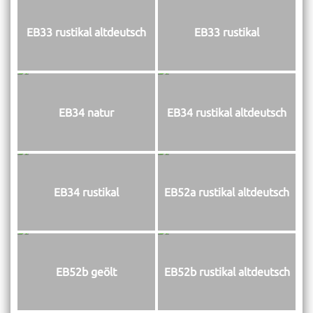
EB33 rustikal altdeutsch
EB33 rustikal
EB34 natur
EB34 rustikal altdeutsch
EB34 rustikal
EB52a rustikal altdeutsch
EB52b geölt
EB52b rustikal altdeutsch