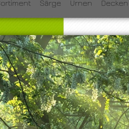
Sortiment
Särge
Urnen
Decken 