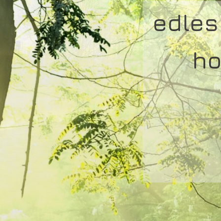
edles
ho