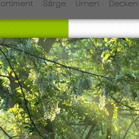
Sortiment
Särge
Urnen
Decken 