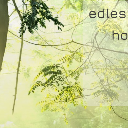
edles
ho